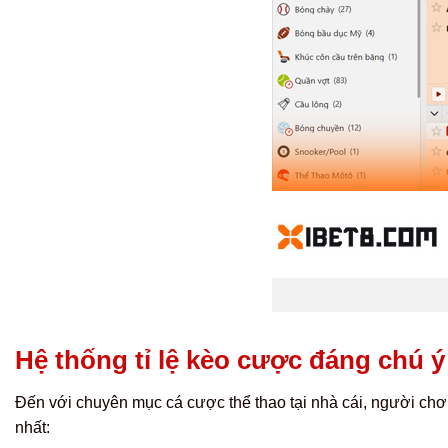
Hệ thống tỉ lệ kèo cược đáng chú ý 
Đến với chuyên mục cá cược thể thao tại nhà cái, người chơi
nhất: