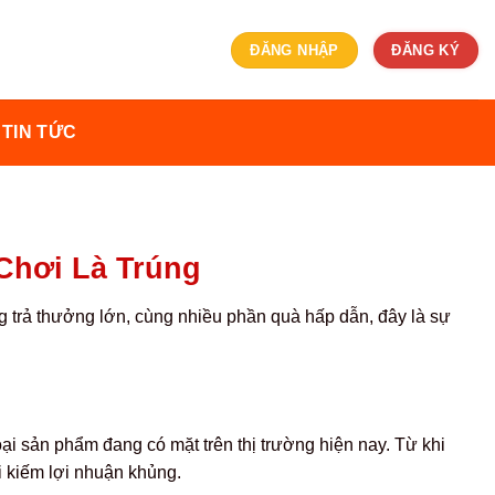
ĐĂNG NHẬP
ĐĂNG KÝ
TIN TỨC
Chơi Là Trúng
tr​ả thưở​ng ​l​ớn, cù​ng nh​iều ​phần quà hấp dẫn, đây là sự
i sản phẩm đang có mặt trên thị trường hiện nay. Từ khi
i kiếm lợi nhuận khủng.