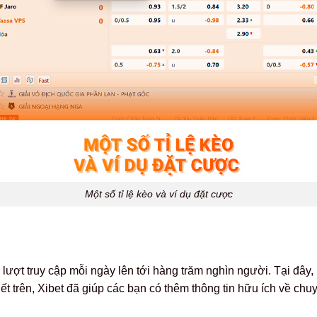
Một số tỉ lệ kèo và ví dụ đặt cược
 lượt truy cập mỗi ngày lên tới hàng trăm nghìn người. Tại đây
t trên, Xibet đã giúp các bạn có thêm thông tin hữu ích về chu