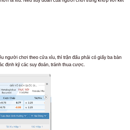
 hơn là xỉu. Nếu suy đoán của người chơi trùng khớp với kết
u người chơi theo cửa xỉu, thì trận đấu phải có giấy ba bàn
ác định kỹ các suy đoán, tránh thua cược.