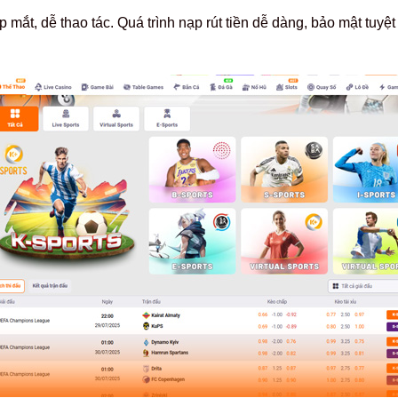
mắt, dễ thao tác. Quá trình nạp rút tiền dễ dàng, bảo mật tuyệt