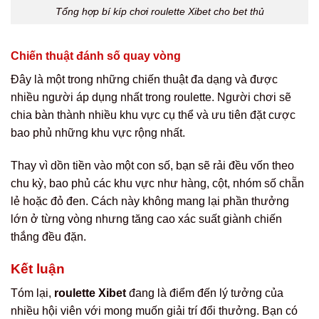
Tổng hợp bí kíp chơi roulette Xibet cho bet thủ
Chiến thuật đánh số quay vòng
Đây là một trong những chiến thuật đa dạng và được
nhiều người áp dụng nhất trong roulette. Người chơi sẽ
chia bàn thành nhiều khu vực cụ thể và ưu tiên đặt cược
bao phủ những khu vực rộng nhất.
Thay vì dồn tiền vào một con số, bạn sẽ rải đều vốn theo
chu kỳ, bao phủ các khu vực như hàng, cột, nhóm số chẵn
lẻ hoặc đỏ đen. Cách này không mang lại phần thưởng
lớn ở từng vòng nhưng tăng cao xác suất giành chiến
thắng đều đặn.
Kết luận
Tóm lại,
roulette Xibet
đang là điểm đến lý tưởng của
nhiều hội viên với mong muốn giải trí đổi thưởng. Bạn có