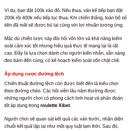
Ví dụ, bạn đặt 100k vào đỏ. Nếu thua, ván kế tiếp bạn đặt
200k rồi 400k nếu tiếp tục thua. Khi chiến thắng, toàn bộ số
tiền đã mất sẽ được bù lại cùng với lợi nhuận tương ứng.
Mặc dù chiến lược này đòi hỏi vốn lớn và khả năng kiểm
soát cảm xúc tốt nhưng hiệu quả thực tế mang lại là rất
cao. Đây là lựa chọn dành cho người kiên nhẫn, sẵn sàng
đeo bám đến cùng, có kế hoạch kiểm soát vốn chặt chẽ.
Áp dụng cược đường lệch
Chiến thuật đường lệch còn được biết đến là kiểu chơi
theo đường chéo. Các hội viên lâu năm thường được
những người chơi có phong cách linh hoạt và phán đoán
tốt áp dụng trong
roulette Xibet
.
Người chơi sẽ quan sát kết quả các ván trước, nhận diện
chuỗi kết quả lặp lại như một quy luật tạm thời. Sau đó,