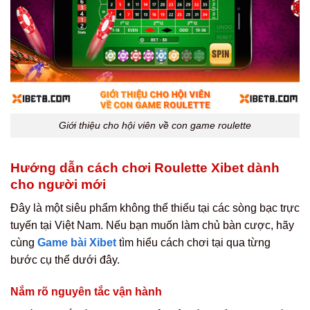
Giới thiệu cho hội viên về con game roulette
Hướng dẫn cách chơi Roulette Xibet dành
cho người mới
Đây là một siêu phẩm không thể thiếu tại các sòng bạc trực
tuyến tại Việt Nam. Nếu bạn muốn làm chủ bàn cược, hãy
cùng
Game bài Xibet
tìm hiểu cách chơi tại qua từng
bước cụ thể dưới đây.
Nắm rõ nguyên tắc vận hành