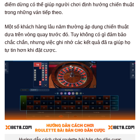
điểm dừng có thể giúp người chơi định hướng chiến thuật
trong những ván tiếp theo.
Một số khách hàng lâu năm thường áp dụng chiến thuật
dựa trên vòng quay trước đó. Tuy không có gì đảm bảo
chắc chắn, nhưng việc ghi nhớ các kết quả đã ra giúp họ
tự tin hơn khi đặt cược.
Hướng dẫn cách chơi roulette bài bản cho dân cược