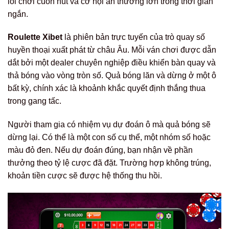
lối chơi cuốn hút và cơ hội ăn thưởng lớn trong thời gian
ngắn.
Roulette Xibet
là phiên bản trực tuyến của trò quay số
huyền thoại xuất phát từ châu Âu. Mỗi ván chơi được dẫn
dắt bởi một dealer chuyên nghiệp điều khiển bàn quay và
thả bóng vào vòng tròn số. Quả bóng lăn và dừng ở một ô
bất kỳ, chính xác là khoảnh khắc quyết định thắng thua
trong gang tấc.
Người tham gia có nhiệm vụ dự đoán ô mà quả bóng sẽ
dừng lại. Có thể là một con số cụ thể, một nhóm số hoặc
màu đỏ đen. Nếu dự đoán đúng, bạn nhận về phần
thưởng theo tỷ lệ cược đã đặt. Trường hợp không trúng,
khoản tiền cược sẽ được hệ thống thu hồi.