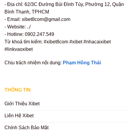
- Địa chỉ: 62/3C Đường Bùi Đình Túy, Phường 12, Quận
Bình Thạnh, TPHCM
- Email:
xibet8com@gmail.com
- Website: ../
- Hotline: 0902.247.549
Từ khoá tìm kiếm: #xibet8com #xibet #nhacaixibet
#linkvaoxibet
Chịu trách nhiệm nội dung:
Phạm Hồng Thái
Xibet
THÔNG TIN
Giới Thiệu Xibet
Liên Hệ Xibet
Chính Sách Bảo Mật