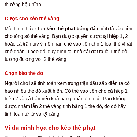
thưởng hậu hĩnh.
Cược cho kèo thẻ vàng
Một hình thức chơi
kèo thẻ phạt bóng đá
chính là vào tiền
cho tổng số thẻ vàng. Bạn được quyền cược tại hiệp 1, 2
hoặc cả trận tùy ý, nên hạn chế vào tiền cho 1 loại thẻ ví rất
khó đoán. Theo đó, quy định tại nhà cái đặt ra là 1 thẻ đỏ
tương đương với 2 thẻ vàng.
Chọn kèo thẻ đỏ
Người chơi sẽ tính toán xem trong trận đấu sắp diễn ra có
bao nhiêu thẻ đỏ xuất hiện. Có thể vào tiền cho cả hiệp 1,
hiệp 2 và cả trận nếu khả năng nhận định tốt. Bạn không
được nhầm lẫn 2 thẻ vàng tính bằng 1 thẻ đỏ, do đó hãy
tính toán từ từ và kỹ càng.
Ví dụ minh họa cho kèo thẻ phạt