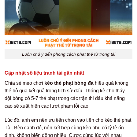
Luôn chú ý đến phong cách phạt thẻ từ trọng tài
Cập nhật số liệu tranh tài gần nhất
Chia sẻ mẹo chơi
kèo thẻ phạt bóng đá
hiệu quả không
thể bỏ qua kết quả trong lịch sử đấu. Thống kê cho thấy
đội bóng có 5-7 thẻ phạt trong các trận thi đấu khả năng
cao sẽ xuất hiện các lượt phạm lỗi cao.
Lúc đó, anh em nên ưu tiên chọn vào tiền cho kèo thẻ phạt
Tài. Bên cạnh đó, nên kết hợp cùng kèo phụ có tỷ lệ ổn
định, không biến động nhiều. Cược cùng lúc với nhau