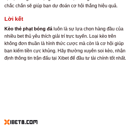
chắc chắn sẽ giúp bạn dự đoán cơ hội thắng hiệu quả.
Lời kết
Kèo thẻ phạt bóng đá
luôn là sự lựa chọn hàng đầu của
nhiều bet thủ yêu thích giải trí trực tuyến. Loại kèo trên
không đơn thuần là hình thức cược mà còn là cơ hội giúp
bạn kiếm tiền cực khủng. Hãy thường xuyên soi kèo, nhận
định thông tin trận đấu tại Xibet để đầu tư tài chính tốt nhất.