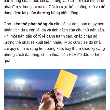
bàn thắng của 2 đội, chỉ tập trung vào cơ hội xuất hiện thẻ
phạt được trọng tài rút ra. Cách cược kèo không khó và dễ
dàng đem lại phần thưởng hàng triệu đồng.
Chơi
kèo thẻ phạt bóng đá
cần có sự tính toán nhạy bén,
phân tích dựa trên lối đá và tính cách của cầu thủ trên sân.
Khi một trận đấu có tỷ lệ cạnh tranh cao, chắc chắn số
lượng thẻ phạt sẽ xuất hiện nhiều. Mức cược sẽ do nhà
cái quy định rõ ràng trên bảng kèo, hãy tham khảo kỹ càng
phong cách đá bóng, chiến thuật của HLV để đầu tư hiệu
quả.