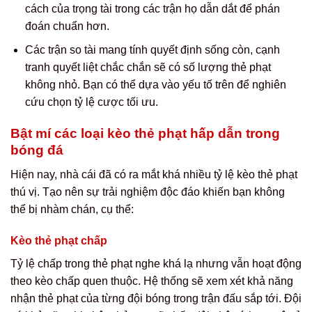
cách của trọng tài trong các trận họ dẫn dắt để phán
đoán chuẩn hơn.
Các trận so tài mang tính quyết định sống còn, cạnh
tranh quyết liệt chắc chắn sẽ có số lượng thẻ phạt
không nhỏ. Bạn có thể dựa vào yếu tố trên để nghiên
cứu chọn tỷ lệ cược tối ưu.
Bật mí các loại kèo thẻ phạt hấp dẫn trong
bóng đá
Hiện nay, nhà cái đã có ra mắt khá nhiều tỷ lệ kèo thẻ phạt
thú vị. Tạo nên sự trải nghiệm độc đáo khiến bạn không
thể bị nhàm chán, cụ thể:
Kèo thẻ phạt chấp
Tỷ lệ chấp trong thẻ phạt nghe khá lạ nhưng vẫn hoạt động
theo kèo chấp quen thuộc. Hệ thống sẽ xem xét khả năng
nhận thẻ phạt của từng đội bóng trong trận đấu sắp tới. Đội