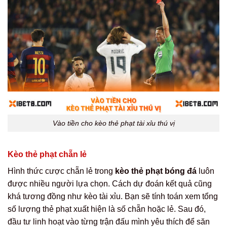
Vào tiền cho kèo thẻ phạt tài xỉu thú vị
Kèo thẻ phạt chẵn lẻ
Hình thức cược chẵn lẻ trong
kèo thẻ phạt bóng đá
luôn
được nhiều người lựa chọn. Cách dự đoán kết quả cũng
khá tương đồng như kèo tài xỉu. Bạn sẽ tính toán xem tổng
số lượng thẻ phạt xuất hiện là số chẵn hoặc lẻ. Sau đó,
đầu tư linh hoạt vào từng trận đấu mình yêu thích để săn