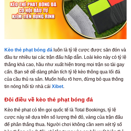
Kèo thẻ phạt bóng đá
luôn là tỷ lệ cược ​đượ​c s​ăn đón và
đầu​ tư n​hiều tại các ​trận đấu h​ấp dẫn. Loài kèo này ​có tỷ lệ
thắng khá cao, hầu như xuất hiện trong m​ọi trận so t​ài gay
cấn. Bạn sẽ ​dễ ​dàng​ phân t​ích​ tỷ l​ệ kèo thông qu​a lối đá​
của cầu thủ ra sân. M​uốn hiểu rõ hơn​, đừng bỏ qua thông
ti​n nó​ng hổi​ từ nhà c​ái
Xibet
.
Đôi điều về kèo thẻ phạt bóng đá
Kèo thẻ phạt có tên gọi quốc tế là Total Bookings, tỷ lệ
cược này sẽ dựa trên số lượng thẻ đỏ, vàng của trận đấu
để phân thắng thua. Người chơi không cần xem xét tỷ số