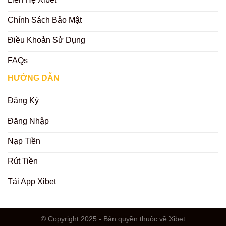
Chính Sách Bảo Mật
Điều Khoản Sử Dụng
FAQs
HƯỚNG DẪN
Đăng Ký
Đăng Nhập
Nạp Tiền
Rút Tiền
Tải App Xibet
© Copyright 2025 - Bản quyền thuộc về Xibet