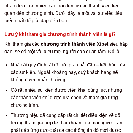
nhận được rất nhiều câu hỏi đến từ các thành viên liên
quan đến chương trình. Dưới đây là một vài sự việc tiêu
biểu nhất để giải đáp đến bạn:
Lưu ý khi tham gia chương trình thành viên là gì?
Khi tham gia các
chương trình thành viên Xibet
siêu hấp
dẫn, sẽ có một vài điều mọi người cần quan tâm. Đó là:
Nhà cái quy định rất rõ thời gian bắt đầu – kết thúc của
các sự kiện. Ngoài khoảng này, quý khách hàng sẽ
không được nhận thưởng.
Có rất nhiều sự kiện được triển khai cùng lúc, nhưng
các thành viên chỉ được lựa chọn và tham gia từng
chương trình.
Thương hiệu đã cung cấp rất chi tiết điều kiện về đối
tượng tham gia hợp lệ. Tài khoản của mọi người cần
phải đáp ứng được tất cả các thông tin đó mới được