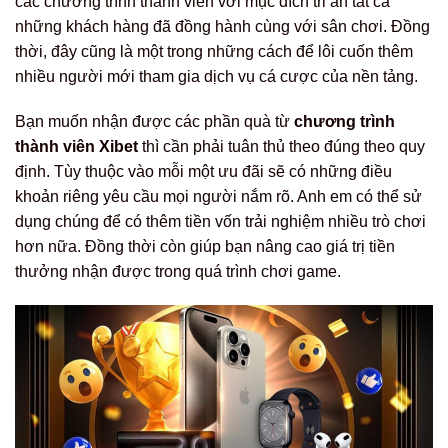
các chương trình thành viên với mục đích tri ân tất cả
những khách hàng đã đồng hành cùng với sân chơi. Đồng
thời, đây cũng là một trong những cách để lôi cuốn thêm
nhiều người mới tham gia dịch vụ cá cược của nền tảng.
Bạn muốn nhận được các phần quà từ
chương trình
thành viên Xibet
thì cần phải tuân thủ theo đúng theo quy
định. Tùy thuộc vào mỗi một ưu đãi sẽ có những điều
khoản riêng yêu cầu mọi người nắm rõ. Anh em có thể sử
dụng chúng để có thêm tiền vốn trải nghiệm nhiều trò chơi
hơn nữa. Đồng thời còn giúp bạn nâng cao giá trị tiền
thưởng nhận được trong quá trình chơi game.