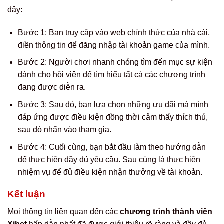
đây:
Bước 1: Bạn truy cập vào web chính thức của nhà cái,
điền thông tin để đăng nhập tài khoản game của mình.
Bước 2: Người chơi nhanh chóng tìm đến mục sự kiện
dành cho hội viên để tìm hiểu tất cả các chương trình
đang được diễn ra.
Bước 3: Sau đó, bạn lựa chọn những ưu đãi mà mình
đáp ứng được điều kiện đồng thời cảm thấy thích thú,
sau đó nhấn vào tham gia.
Bước 4: Cuối cùng, bạn bắt đầu làm theo hướng dẫn
để thực hiện đầy đủ yêu cầu. Sau cùng là thực hiện
nhiệm vụ để đủ điều kiện nhận thưởng về tài khoản.
Kết luận
Mọi thông tin liên quan đến các
chương trình thành viên