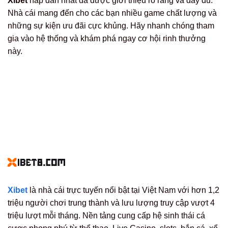
Xibet
hấp dẫn nhất đã được giới thiệu rõ ràng và đầy đủ.
Nhà cái mang đến cho các bạn nhiều game chất lượng và
những sự kiện ưu đãi cực khủng. Hãy nhanh chóng tham
gia vào hệ thống và khám phá ngay cơ hội rinh thưởng
này.
Xibet
là nhà cái trực tuyến nổi bật tại Việt Nam với hơn 1,2
triệu người chơi trung thành và lưu lượng truy cập vượt 4
triệu lượt mỗi tháng. Nền tảng cung cấp hệ sinh thái cá