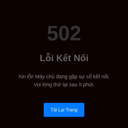
502
Lỗi Kết Nối
Xin lỗi! Máy chủ đang gặp sự cố kết nối.
Vui lòng thử lại sau ít phút.
Tải Lại Trang